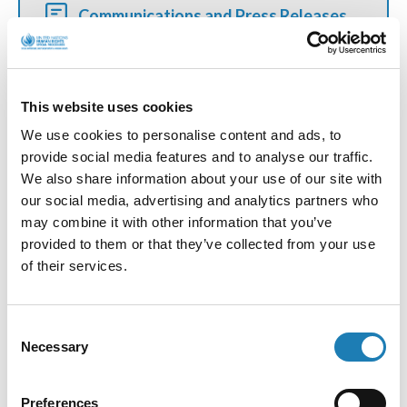
Communications and Press Releases
How do communications and press releases
work?
This website uses cookies
We use cookies to personalise content and ads, to
provide social media features and to analyse our traffic.
Contact Andrea
We also share information about your use of our site with
our social media, advertising and analytics partners who
Request a meeting with Andrea or her team
may combine it with other information that you’ve
provided to them or that they’ve collected from your use
of their services.
More Official Letters and Statements
Consent
Necessary
Selection
Preferences