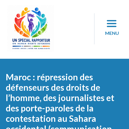
Skip
to
content
MENU
Maroc : répression des
défenseurs des droits de
l’homme, des journalistes et
des porte-paroles de la
contestation au Sahara
occidental (communication