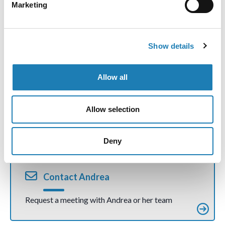
Submit Information
Marketing
detention
(joint
communic
Submit confidential information on a HRD at
ation)
risk
Show details
Allow all
Communications and Press Releases
Allow selection
How do communications and press releases
work?
Deny
Contact Andrea
Request a meeting with Andrea or her team