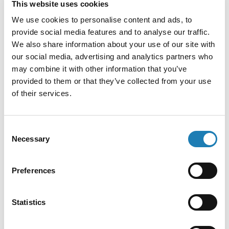
This website uses cookies
Les mesures qui auraient été prises pourraient entraîner des
violations des droits à la liberté d’expression, à la liberté de
We use cookies to personalise content and ads, to
réunion pacifique et à la liberté d’association, ainsi que du
provide social media features and to analyse our traffic.
droit à la liberté et à la sécurité et du droit au respect de la
We also share information about your use of our site with
vie privée.
our social media, advertising and analytics partners who
may combine it with other information that you’ve
F
X
Li
W
Bl
E
provided to them or that they’ve collected from your use
ac
n
h
u
m
of their services.
e
ke
at
es
ai
UN expert
Egypt: use
urges
of
b
dI
s
ky
l
Turkmenistan
repeated
Consent
to investigate
national
Necessary
o
n
A
Selection
alleged
security
poisoning
and
o
p
attempts on
counter-
Gurbansoltan
terrorism
Actions
Preferences
k
p
Achilova,
related
harassment
charges
must end
against
(Press
human
Statistics
Release)
rights
defenders
in