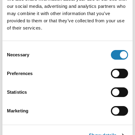
our social media, advertising and analytics partners who
may combine it with other information that you’ve
provided to them or that they’ve collected from your use
of their services.
Tunisie : harcèlement administratif et
judiciaire, arrestation et détention de DDH
Consent
engagés dans la protection des droits des
Necessary
Selection
migrants et la lutte contre les
discriminations (communication conjointe)
Preferences
Official Letters and Statements
Statistics
Ce qui suit est basé sur une communication conjointe
envoyée au Gouvernement de la Tunisie à propos du
Marketing
harcèlement administratif et judiciaire, de
l’arrestation et la détention de défenseurs des droits
humains depuis 2024, en particulier ceux qui sont
engagés dans la protection des droits des migrants et