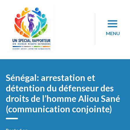
Skip
to
content
MENU
Sénégal: arrestation et
détention du défenseur des
droits de l’homme Aliou Sané
(communication conjointe)