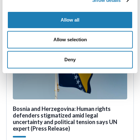
Show details
dans l’élimination de toutes formes de discrimination.
• 14th Aug 2025
Allow all
Allow selection
Deny
Bosnia and Herzegovina: Human rights
defenders stigmatized amid legal
uncertainty and political tension says UN
expert (Press Release)